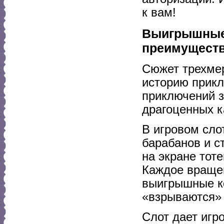
к вам!
Выигрышные 
преимуществ
Сюжет трехмер
историю прикл
приключений з
драгоценных к
В игровом сло
барабанов и с
на экране тот
Каждое вращен
выигрышные к
«взрываются» 
Слот дает игр