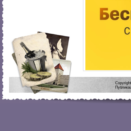
Copyrig
Публикац