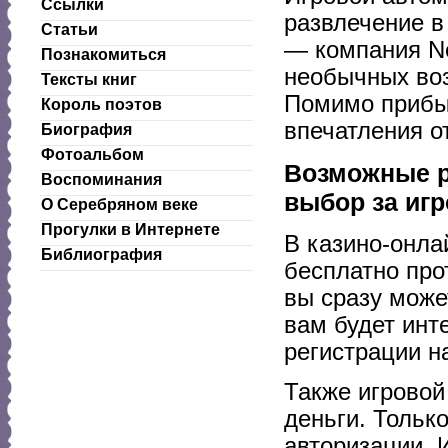
Ссылки
развлечение 
Статьи
— компания Net
Познакомиться
необычных воз
Тексты книг
Помимо прибыл
Король поэтов
впечатления о
Биография
Фотоальбом
Возможные р
Воспоминания
выбор за иг
О Серебряном веке
Прогулки в Интернете
В казино-онла
Библиография
бесплатно про
вы сразу може
вам будет инт
регистрации на
Также игровой
деньги. Тольк
авторизации. 