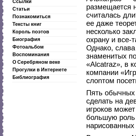
Ссылки
размещается н
Статьи
считалась дли
Познакомиться
ее даже теоре
Тексты книг
несколько зак
Король поэтов
охрану и все-
Биография
Однако, слава
Фотоальбом
Воспоминания
знаменитых по
О Серебряном веке
«Alcatraz», в
Прогулки в Интернете
компании «Игр
Библиография
слоnтом посе
Пять обычных 
сделать на де
игроков может
большую роль 
нарисованных