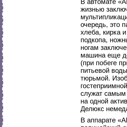
В автомате «A
жизнью заключ
мультипликаци
очередь, это п
хлеба, кирка 
подкопа, ножн
ногам заключе
машина еще д
(при побеге пр
питьевой воды
тюрьмой. Изо
гостеприимной
служат самым 
на одной акти
Делюкс немедл
В аппарате «A