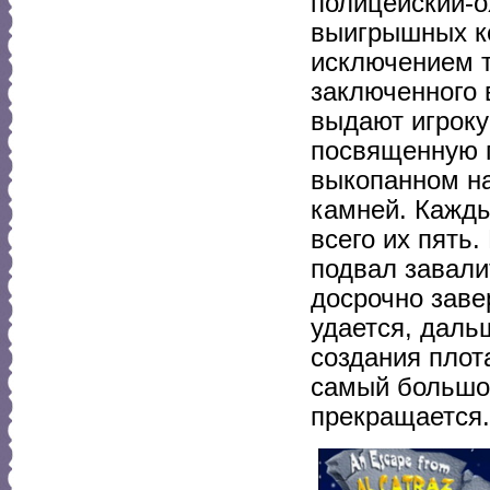
полицейский-о
выигрышных ко
исключением т
заключенного 
выдают игроку
посвященную п
выкопанном на
камней. Кажды
всего их пять
подвал завали
досрочно заве
удается, даль
создания плот
самый большой
прекращается.