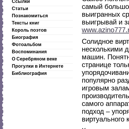
Ссылки
самый большо
Статьи
выигранных ср
Познакомиться
выигрывай и з
Тексты книг
www.azino777.r
Король поэтов
Биография
Солидное вирт
Фотоальбом
несколькими д
Воспоминания
машин. Понятн
О Серебряном веке
странице толь
Прогулки в Интернете
упорядочивани
Библиография
популярно раз
игровым залам
производитель
самого аппара
подход – упор
виртуального 