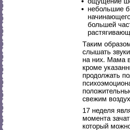
ощущение ш
небольшие б
начинающегос
большей част
растягивающ
Таким образом
слышать звуки
на них. Мама 
кроме указан
продолжать по
психоэмоциона
положительные
свежим воздух
17 неделя явл
момента зачат
который можно