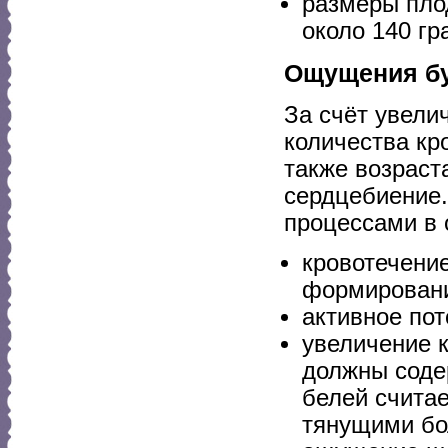
размеры пло
около 140 гр
Ощущения б
За счёт увели
количества кр
также возрас
сердцебиение.
процессами в 
кровотечение
формировани
активное пот
увеличение 
должны соде
белей счита
тянущими бол