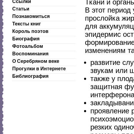
Ткани и орган
Ссылки
В этот период
Статьи
Познакомиться
прослойка жир
Тексты книг
для аккумуляц
Король поэтов
эпидермис ост
Биография
формированием
Фотоальбом
изменениям та
Воспоминания
развитие сл
О Серебряном веке
Прогулки в Интернете
звукам или 
Библиография
также у пло
защитная фу
интерферона
закладывание
проявление р
психоэмоцио
резких одино