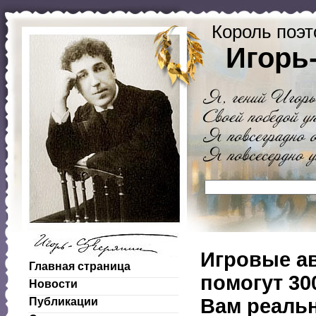
Король поэт
Игорь
Игровые ав
Главная страница
помогут 30
Новости
Вам реаль
Публикации