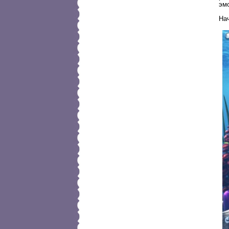
эм
Нач