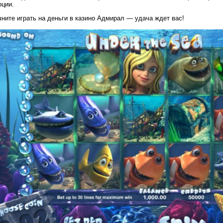
оции.
ните играть на деньги в казино Адмирал — удача ждет вас!