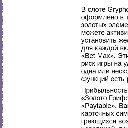
В слоте Grypho
оформлено в т
золотых элеме
можете активир
установить же
для каждой вк
«Bet Max». Эт
риск игры на 
одна или неск
функций есть 
Прибыльность 
«Золото Гриф
«Paytable». В
карточных сим
греющихся воз