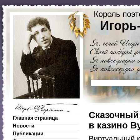
Король поэт
Игорь
Сказочный 
Главная страница
в казино В
Новости
Публикации
Виртуальный 