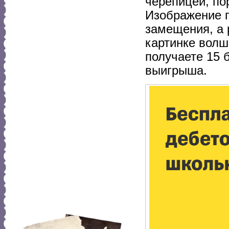
черепицей, по
Изображение г
замещения, а 
картинке волш
получаете 15 
выигрыша.