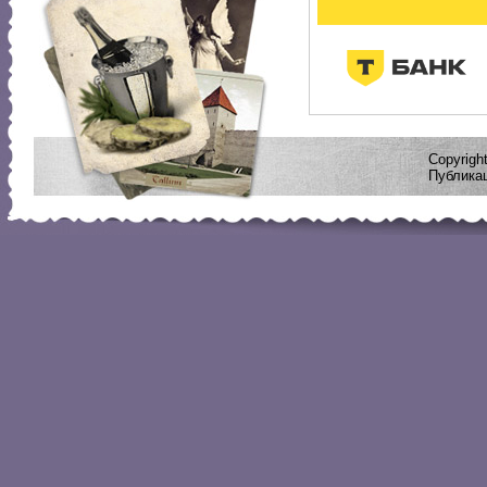
Copyrig
Публикац