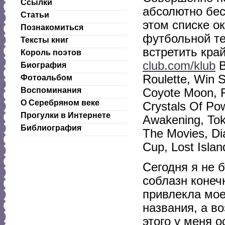
Ссылки
абсолютно бес
Статьи
этом списке о
Познакомиться
футбольной те
Тексты книг
встретить кра
Король поэтов
club.com/klub
В
Биография
Roulette, Win S
Фотоальбом
Воспоминания
Coyote Moon, F
О Серебряном веке
Crystals Of Po
Прогулки в Интернете
Awakening, Toki
Библиография
The Movies, Di
Cup, Lost Isla
Сегодня я не 
соблазн конеч
привлекла мое
названия, а во
этого у меня 