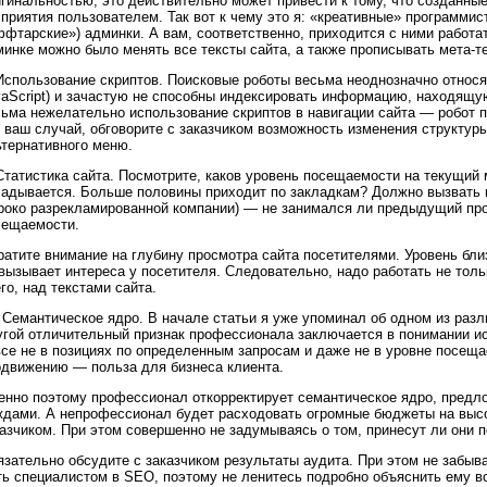
игинальностью, это действительно может привести к тому, что созданны
приятия пользователем. Так вот к чему это я: «креативные» программис
фтарские») админки. А вам, соответственно, приходится с ними работат
инке можно было менять все тексты сайта, а также прописывать мета-те
Использование скриптов. Поисковые роботы весьма неоднозначно относят
vaScript) и зачастую не способны индексировать информацию, находящу
сьма нежелательно использование скриптов в навигации сайта — робот п
 ваш случай, обговорите с заказчиком возможность изменения структур
ьтернативного меню.
Статистика сайта. Посмотрите, каков уровень посещаемости на текущий м
ладывается. Больше половины приходит по закладкам? Должно вызвать п
роко разрекламированной компании) — не занимался ли предыдущий про
сещаемости.
атите внимание на глубину просмотра сайта посетителями. Уровень близк
вызывает интереса у посетителя. Следовательно, надо работать не толь
го, над текстами сайта.
 Семантическое ядро. В начале статьи я уже упоминал об одном из раз
угой отличительный признак профессионала заключается в понимании ис
все не в позициях по определенным запросам и даже не в уровне посещ
одвижению — польза для бизнеса клиента.
нно поэтому профессионал откорректирует семантическое ядро, предлож
ждами. А непрофессионал будет расходовать огромные бюджеты на выс
азчиком. При этом совершенно не задумываясь о том, принесут ли они п
зательно обсудите с заказчиком результаты аудита. При этом не забывай
ь специалистом в SEO, поэтому не ленитесь подробно объяснить ему вс