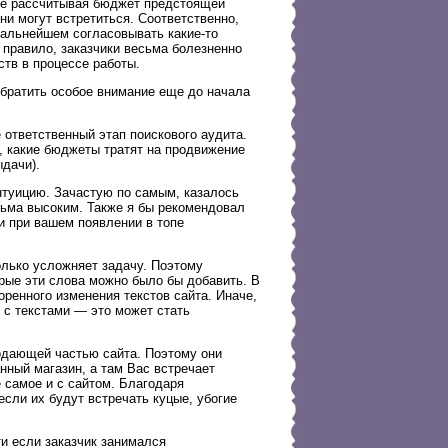
кже рассчитывая бюджет предстоящей
ни могут встретиться. Соответственно,
дальнейшем согласовывать какие-то
 правило, заказчики весьма болезненно
тв в процессе работы.
братить особое внимание еще до начала
 ответственный этап поискового аудита.
, какие бюджеты тратят на продвижение
ыдачи).
нтуицию. Зачастую по самым, казалось
сьма высоким. Также я бы рекомендовал
и при вашем появлении в топе
колько усложняет задачу. Поэтому
орые эти слова можно было бы добавить. В
коренного изменения текстов сайта. Иначе,
ь с текстами — это может стать
одающей частью сайта. Поэтому они
нный магазин, а там Вас встречает
е самое и с сайтом. Благодаря
сли их будут встречать куцые, убогие
ти если заказчик занимался