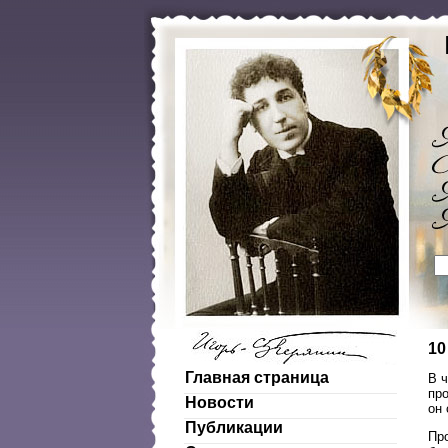
10
Главная страница
В 
пр
Новости
он 
Публикации
Пр