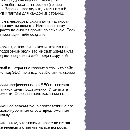
е им продукты будут сложны для
ты любят писать авторские (точнее
ь. Заранее проследите, чтобы в этой
ги и тайтлы для каждой из страниц.
ся к некоторым скриптам (в частности,
юся внутри скрипта. Именно поэтому
росто не сможет пройти по ссылкам. Если
ы навигации либо создания
омент, а также из каких источников он
одозрение (если это не сайт брэнда или
движенец какого-либо рода накруткой
ий к 1 странице говорит о том, что сайт
ко над SEO, но и над юзабилити и, скорее
личий профессионала в SEO от новичка.
тинной цели продвижения. И цель эта
аемости. Основная цель кампании по
енное заказчиком, в соответствии с его
ококонкурентные слова, предложенные
ользу.
те о том, что заказчик вовсе не обязан
е нюансы и ответить на все вопросы,