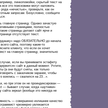
апример, линкопомойки, скрытый текст на
а все это поисковики могут наложить
 рода «нечистью», проверьте, как он
астотным запросам. Безусловно, сообщите
ься.
ть главную страницу. Однако зачастую
ативными страницами, полностью
такие страницы делают сайт ярче и
транице отсутствует текст.
 мордашку» надо ОБЯЗАТЕЛЬНО до начала
всего сайта, поэтому какие-то
сните клиенту, что если он хочет
екст на главную страницу, значительно
 случае, если вы принимаете эстафету
держится» сайт в данный момент. Учтите,
ты (а они будут сняты, как только
говорить с заказчиком заранее, чтобы
го взялись — свалился на 23...».
ки, но при этом он не проиндексирован —
xt — бывают случаи, когда «шутники»
у сайта зеркал (вообще это никогда не
тивность — совершенно излишнее качество
рограммист чрезмерно увлекается