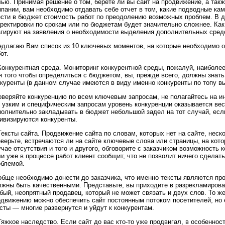
лью. Принимая решение о том, берете ли вы сайт на продвижение, а та
пании, вам необходимо отдавать себе отчет в том, какие подводные кам
ести в бюджет стоимость работ по преодолению возможных проблем. В 
ректировки по срокам или по бюджетам будет значительно сложнее. Как
агируют на заявления о необходимости выделения дополнительных средс
едлагаю Вам список из 10 ключевых моментов, на которые необходимо о
от.
Конкурентная среда. Мониторинг конкурентной среды, пожалуй, наиболее
 того чтобы определиться с бюджетом, вы, прежде всего, должны знать
куренты (в данном случае имеются в виду именно конкуренты по топу в
оверяйте конкуренцию по всем ключевым запросам, не полагайтесь на и
, узким и специфическим запросам уровень конкуренции оказывается ве
полнительно закладывать в бюджет небольшой задел на тот случай, есл
тивизируются конкуренты.
Тексты сайта. Продвижение сайта по словам, которых нет на сайте, нес
верьте, встречаются ли на сайте ключевые слова или страницы, на кот
чае отсутствия и того и другого, обговорите с заказчиком возможность 
и уже в процессе работ клиент сообщит, что не позволит ничего сделат
облемой.
обще необходимо донести до заказчика, что именно тексты являются пр
лжны быть качественными. Представьте, вы приходите в разрекламирова
бый, неопрятный продавец, который не может связать и двух слов. То ж
движению можно обеспечить сайт постоянным потоком посетителей, но е
сты — многие развернутся и уйдут к конкурентам.
Тяжкое наследство. Если сайт до вас кто-то уже продвигал, в особеннос