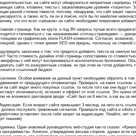
модеятельностью, на сайте могут обнаружиться неприятные сюрпризы. Н
аницах сайта, клоакинг, тексты с зашкаливающим уровнем «тошноты». З
кции разной степени тяжести, поэтому, обнаружив, что сайт кишит такого
ексируется, а также, есть ли он в поиске, хотя бы по наиболее низкоч
азчику, что ото всех «грешков» на сайте необходимо оперативно избавит
Главная страница. Как ни крути, а под ВЧ запросы лучше всего продвига
иходится сталкиваться с так называемыми «сплэш-страницами» — декор
стоящими из графических и/или FLASH-элементов. Согласен, возможно, 
лищней, однако с точки зрения SEO они вредны, поскольку на главной с
едупредить заказчика о том, что придется добавить текста на «милую
от! Часто стоимость дизайна этой страницы сопоставима со стоимостью 
таморфозы с ней могут восприниматься исключительно болезненно. Объя
двигать сайт по конкурентным словам, но при этом не готов добавлять т
еличится ссылочный бюджет.
Бэклинки. Особое внимание на данный пункт необходимо обратить в том
движения от предыдущего оптимизатора. Проверьте, на каких ссылках «
и на сайт ведет много покупных ссылок, то после того как они будут сня
естанут оплачиваться), исчезнет и эффект от этих ссылок. Это нужно об
ом не возникало разговоров вроде: «Сайт был на 9 месте, а как вы за не
Индексация. Если возраст сайта превышает 3 месяца, на него есть ссыл
 должно послужить тревожным сигналом. Проверьте код сайта и robots.t
работчики оставляют после себя запрет на индексацию. Узнайте, нет ли 
дет лишним).
 Админка. Один знакомый руководитель веб-студии как-то сказал: «Креа
я программиста». Конечно, утверждение весьма спорное, однако если п