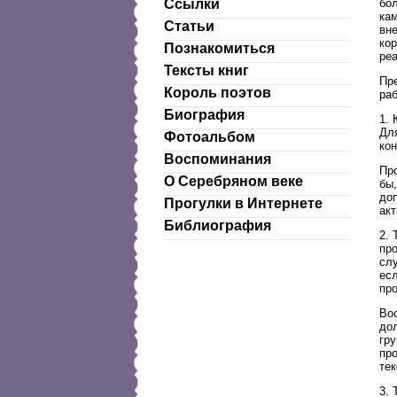
бо
Ссылки
кам
Статьи
вн
кор
Познакомиться
ре
Тексты книг
Пр
Король поэтов
раб
Биография
1. 
Для
Фотоальбом
кон
Воспоминания
Пр
О Серебряном веке
бы
до
Прогулки в Интернете
ак
Библиография
2. 
про
слу
есл
пр
Во
до
гру
про
тек
3. 