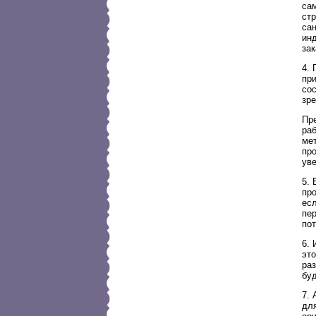
са
стр
сан
инд
зак
4. 
пр
со
зре
Пр
раб
ме
про
ув
5. 
про
есл
пер
пот
6. 
это
раз
бу
7.
дл