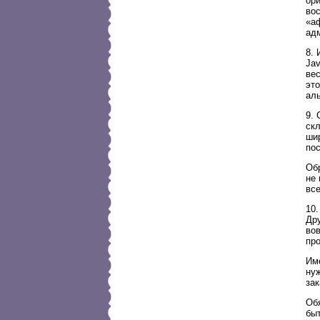
ор
вос
«аф
адм
8. 
Ja
ве
это
ал
9. 
ск
ши
по
Обр
не 
все
10.
Др
во
пр
Име
ну
зак
Обя
быт