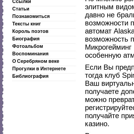
Ссылки
элитным видом
Статьи
давно не брали
Познакомиться
возможности п
Тексты книг
автомат Alask
Король поэтов
возможность п
Биография
Микрогейминг 
Фотоальбом
Воспоминания
особенную атм
О Серебряном веке
Если Вы предп
Прогулки в Интернете
тогда клуб Spi
Библиография
Ваш виртуальн
получаете доп
можно преврат
регистрируйтес
получайте при
казино.