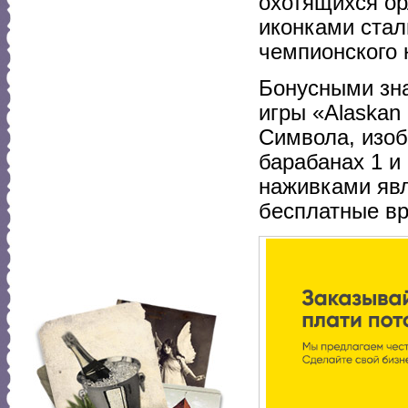
охотящихся о
иконками стал
чемпионского 
Бонусными зна
игры «Alaskan
Символа, изо
барабанах 1 и
наживками явл
бесплатные вр