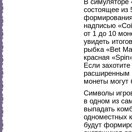
В симуляторе 
состоящее из 
формирования 
надписью «Coi
от 1 до 10 мон
увидеть итого
рыбка «Bet Ma
красная «Spin
Если захотите
расширенным 
монеты могут 
Символы игров
в одном из са
выпадать комб
одноместных к
будут формиро