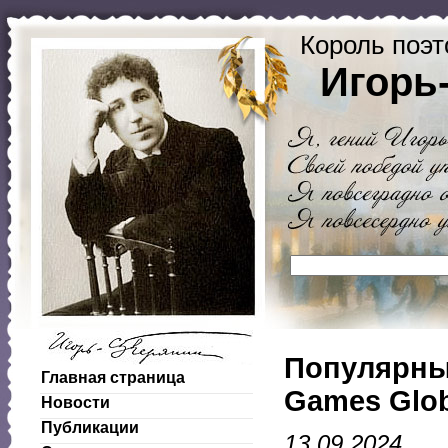
Король поэт
Игорь
Популярные
Главная страница
Games Glob
Новости
Публикации
13.09.2024