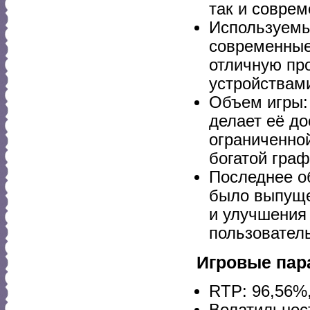
так и соврем
Используемы
современные
отличную пр
устройствам
Объем игры: 
делает её до
ограниченной
богатой гра
Последнее о
было выпуще
и улучшения
пользовател
Игровые па
RTP: 96,56%
Волатильност